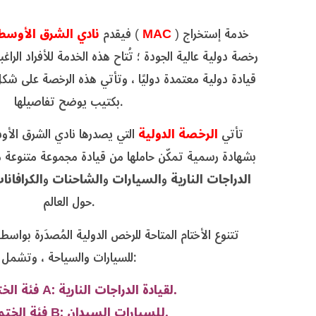
) خدمة إستخراج
MAC
(
فيقدم
نادي الشرق الأوسط
رخصة دولية عالية الجودة ؛ تُتاح هذه الخدمة للأفراد الر
قيادة دولية معتمدة دوليًا ، وتأتي هذه الرخصة على شك
بكتيب يوضح تفاصيلها.
تأتي
الرخصة الدولية
التي يصدرها نادي الشرق الأو
بشهادة رسمية تمكّن حاملها من قيادة مجموعة متنوعة م
الدراجات النارية
و
السيارات
و
الشاحنات
و
الكرافان
حول العالم.
تتنوع الأختام المتاحة للرخص الدولية المُصدَرة بواس
للسيارات والسياحة ، وتشمل:
فئة الختم A: لقيادة الدراجات النارية.
فئة الختم B: للسيارات السيدان.