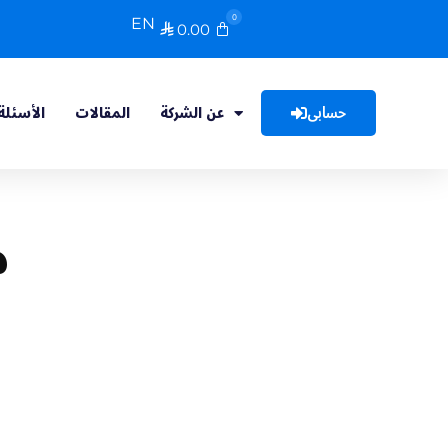
0
EN
0.00

حسابى
عن الشركة
المقالات
الأسئلة
م