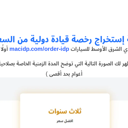
 إستخراج رخصة قيادة دولية من السع
دي الشرق الأوسط للسيارات
macidp.com/order-idp
أولًا قم بالدخول الي صفحة
أعوام بحد أقصى )