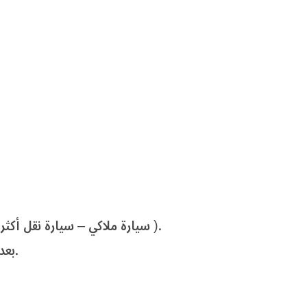
حدد فئة الترخيص ( motorcycle – سيارة ملاكي – سيارة نقل أكثر من 7000 رطل – سيارة نقل ركاب أكثر من 8 اشخاص ).
بعد ذلك قم بتحديد الصور المطلوبة كما هو موضح في الصورة السابقة.