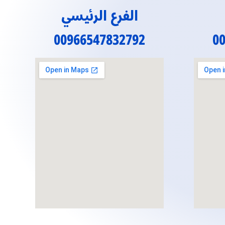
الفرع الرئيسي
00966547832792
0