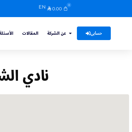
0
EN
0.00

حسابى
عن الشركة
المقالات
الأسئلة
نادي الش