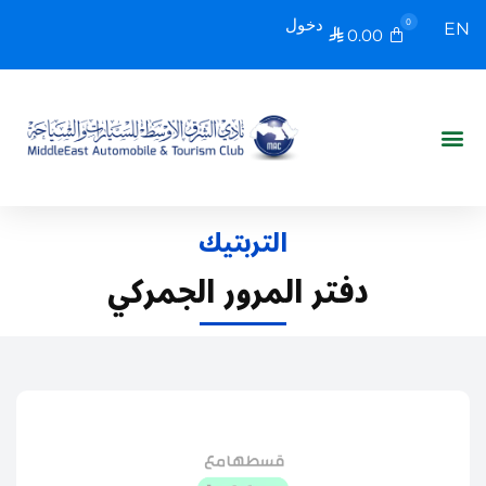
دخول
0
EN
0.00

التربتيك
دفتر المرور الجمركي