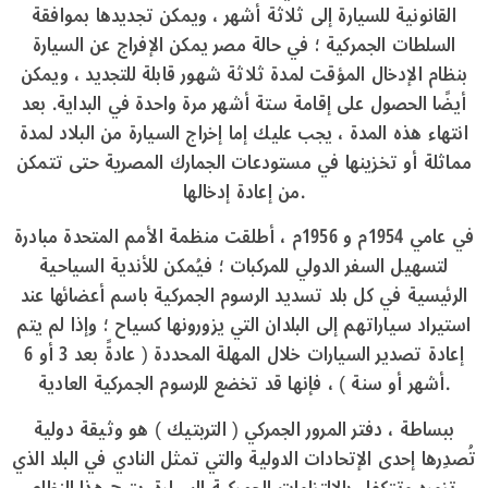
القانونية للسيارة إلى ثلاثة أشهر ، ويمكن تجديدها بموافقة
السلطات الجمركية ؛ في حالة مصر يمكن الإفراج عن السيارة
بنظام الإدخال المؤقت لمدة ثلاثة شهور قابلة للتجديد ، ويمكن
أيضًا الحصول على إقامة ستة أشهر مرة واحدة في البداية. بعد
انتهاء هذه المدة ، يجب عليك إما إخراج السيارة من البلاد لمدة
مماثلة أو تخزينها في مستودعات الجمارك المصرية حتى تتمكن
من إعادة إدخالها.
في عامي 1954م و 1956م ، أطلقت منظمة الأمم المتحدة مبادرة
لتسهيل السفر الدولي للمركبات ؛ فيُمكن للأندية السياحية
الرئيسية في كل بلد تسديد الرسوم الجمركية باسم أعضائها عند
استيراد سياراتهم إلى البلدان التي يزورونها كسياح ؛ وإذا لم يتم
إعادة تصدير السيارات خلال المهلة المحددة ( عادةً بعد 3 أو 6
أشهر أو سنة ) ، فإنها قد تخضع للرسوم الجمركية العادية.
ببساطة ، دفتر المرور الجمركي ( التربتيك ) هو وثيقة دولية
تُصدِرها إحدى الإتحادات الدولية والتي تمثل النادي في البلد الذي
تزوره وتتكفل بالإلتزامات الجمركية للسيارة. يتيح هذا النظام