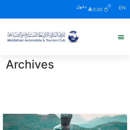
دخول
0
EN
0.00

Archives
أفضل المناطق السياحية في
هونج كونج | دليلك السياحي
2023